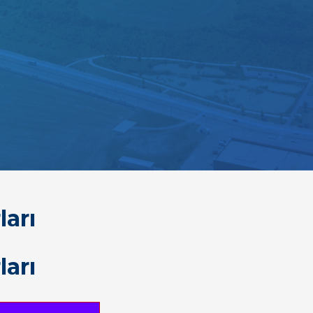
ları
ları