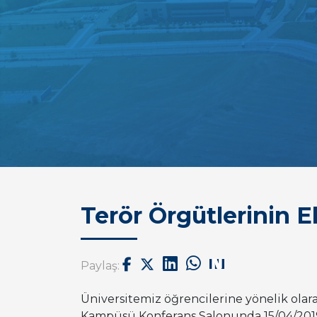
Terör Örgütlerinin
Paylaş:
Üniversitemiz öğrencilerine yönelik ola
Kampüsü Konferans Salonunda 15/04/2019 P