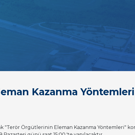
 Eleman Kazanma Yöntemleri
rak "Terör Örgütlerinin Eleman Kazanma Yöntemleri" ko
azartesi günü saat 15:00 'te yapılacaktır.